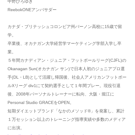
中野ひろゆき
ReebokONEアンバサダー
カナダ・ブリテッシュコロンビア州バーノン高校に15歳で留
学。
卒業後、オカナガン大学経営学マーケティング学部入学し卒
業。
５年間カナディアン・ジュニア・フットボールリーグ(CJFL)の
Okanagan Sun(オカナガン サン)で日本人初のジュニアプロ選
手(DL・LB)として活躍し帰国後、社会人アメリカンフットボー
ルXリーグ div1にて契約選手として１年間プレー。現役引退
後、2008年パーソナルトレーナーに転向、大阪・堀江に
Personal Studio GRACEをOPEN。
短期ダイエットブランド「なかのメソッド®」を発案し、累計
１万セッション以上のトレーニング指導実績や多数のメディア
に出演。