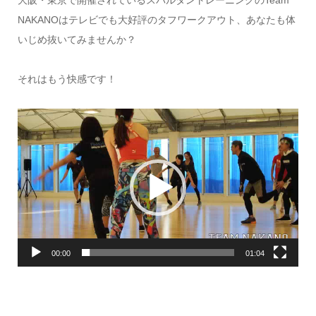
大阪・東京で開催されているスパルタントレーニングのTeam
NAKANOはテレビでも大好評のタフワークアウト、あなたも体
いじめ抜いてみませんか？
それはもう快感です！
動
画
プ
レ
ー
ヤ
ー
00:00
01:04