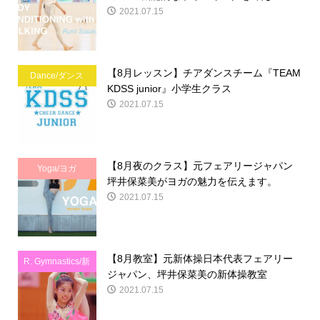
2021.07.15
【8月レッスン】チアダンスチーム『TEAM
Dance/ダンス
KDSS junior』小学生クラス
2021.07.15
【8月夜のクラス】元フェアリージャパン
Yoga/ヨガ
坪井保菜美がヨガの魅力を伝えます。
2021.07.15
【8月教室】元新体操日本代表フェアリー
R. Gymnastics/新
ジャパン、坪井保菜美の新体操教室
体操
2021.07.15