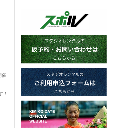
開催
す！