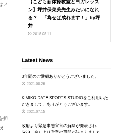
【こども新体操教室とヨガレッス
はメ
ン】坪井保菜美先生みたいになれ
る？ 「為せば成れます！」by坪
井
2018.08.11
Latest News
3年間のご愛顧ありがとうございました。
2021.08.29
KIMIKO DATE SPORTS STUDIOをご利用いた
だきまして、ありがとうございます。
2021.07.15
を担
政府より緊急事態宣言の解除が発表され
え
5/29（金）より営業の再開が決まりました。