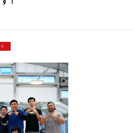
ます！
 it