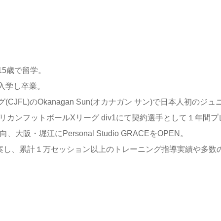
5歳で留学。
入学し卒業。
FL)のOkanagan Sun(オカナガン サン)で日本人初のジュ
リカンフットボールXリーグ div1にて契約選手として１年間プ
・堀江にPersonal Studio GRACEをOPEN。
案し、累計１万セッション以上のトレーニング指導実績や多数