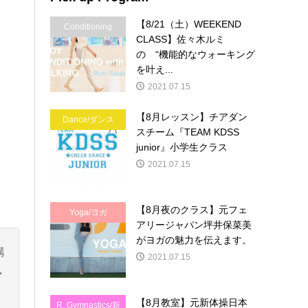
【8/21（土）WEEKEND
Conditioning
CLASS】佐々木ルミ
の “機能的なウォーキング
を叶え...
2021.07.15
【8月レッスン】チアダン
Dance/ダンス
スチーム『TEAM KDSS
junior』小学生クラス
2021.07.15
【8月夜のクラス】元フェ
Yoga/ヨガ
アリージャパン坪井保菜美
がヨガの魅力を伝えます。
購
2021.07.15
ー
【8月教室】元新体操日本
R. Gymnastics/新