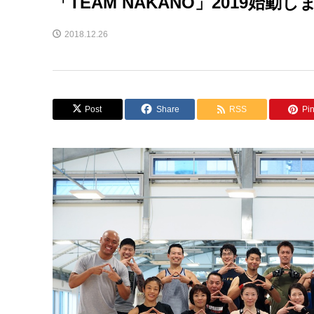
「TEAM NAKANO」2019始動し
2018.12.26
Post
Share
RSS
Pin