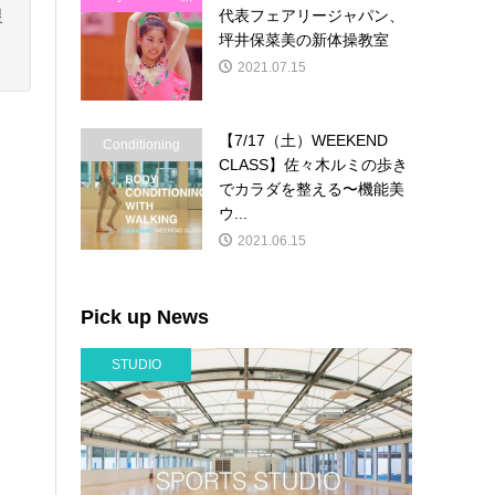
代表フェアリージャパン、
限
体操
坪井保菜美の新体操教室
2021.07.15
【7/17（土）WEEKEND
Conditioning
CLASS】佐々木ルミの歩き
でカラダを整える〜機能美
ウ...
2021.06.15
Pick up News
STUDIO