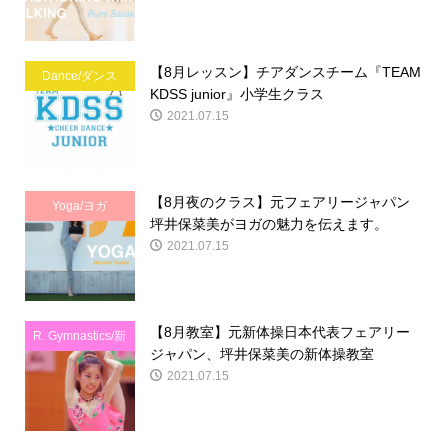
【8月レッスン】チアダンスチーム『TEAM
Dance/ダンス
KDSS junior』小学生クラス
2021.07.15
【8月夜のクラス】元フェアリージャパン
Yoga/ヨガ
坪井保菜美がヨガの魅力を伝えます。
2021.07.15
【8月教室】元新体操日本代表フェアリー
R. Gymnastics/新
ジャパン、坪井保菜美の新体操教室
体操
2021.07.15