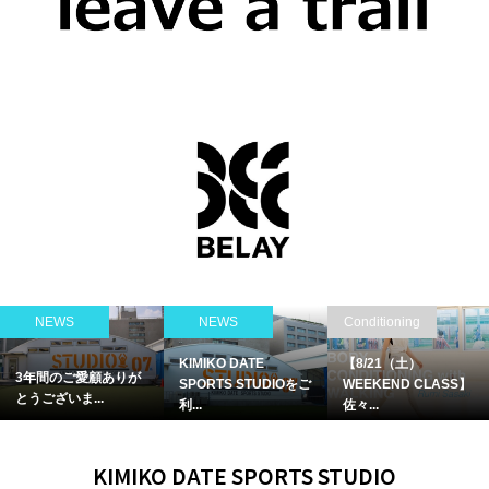
Dance/ダンス
Yoga/ヨガ
R. Gymnastic
【8月レッスン】チア
【8月夜のクラス】元
【8月教室】元
ASS】
ダンスチーム...
フェアリージ...
日本代表フェ...
KIMIKO DATE SPORTS STUDIO