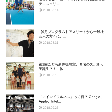
テニスクリニ...
2018.08.14
【9月プログラム】アスリートから一般社
会人の方々に、...
2018.08.31
第1回こども新体操教室、６名のスポルっ
子誕生？！ 体...
2018.08.18
「マインドフルネス」って何？ Google、
Apple、Intel...
2018.09.26