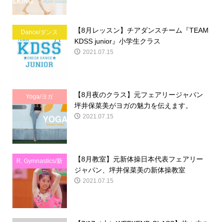
【8月レッスン】チアダンスチーム『TEAM
Dance/ダンス
KDSS junior』小学生クラス
2021.07.15
【8月夜のクラス】元フェアリージャパン
Yoga/ヨガ
坪井保菜美がヨガの魅力を伝えます。
2021.07.15
【8月教室】元新体操日本代表フェアリー
R. Gymnastics/新
ジャパン、坪井保菜美の新体操教室
体操
2021.07.15