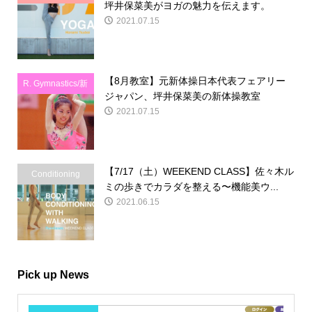
坪井保菜美がヨガの魅力を伝えます。
2021.07.15
【8月教室】元新体操日本代表フェアリー
R. Gymnastics/新
ジャパン、坪井保菜美の新体操教室
体操
2021.07.15
【7/17（土）WEEKEND CLASS】佐々木ル
Conditioning
ミの歩きでカラダを整える〜機能美ウ...
2021.06.15
Pick up News