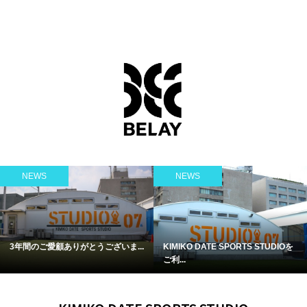
NEWS
Conditioning
KIMIKO DATE SPORTS STUDIOを
【8/21（土）WEEKEND CLASS】
ご利...
佐々...