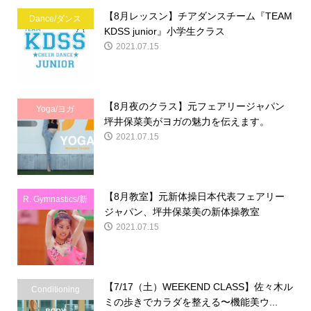
【8月レッスン】チアダンスチーム『TEAM
Dance/ダンス
KDSS junior』小学生クラス
2021.07.15
【8月夜のクラス】元フェアリージャパン
Yoga/ヨガ
坪井保菜美がヨガの魅力を伝えます。
2021.07.15
【8月教室】元新体操日本代表フェアリー
R. Gymnastics/新
ジャパン、坪井保菜美の新体操教室
体操
2021.07.15
【7/17（土）WEEKEND CLASS】佐々木ル
Conditioning
ミの歩きでカラダを整える〜機能美ウ...