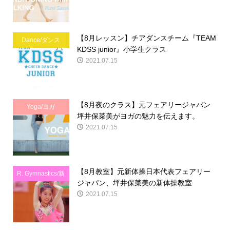
【8月レッスン】チアダンスチーム『TEAM
Dance/ダンス
KDSS junior』小学生クラス
2021.07.15
【8月夜のクラス】元フェアリージャパン
Yoga/ヨガ
坪井保菜美がヨガの魅力を伝えます。
2021.07.15
【8月教室】元新体操日本代表フェアリー
R. Gymnastics/新
ジャパン、坪井保菜美の新体操教室
体操
2021.07.15