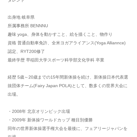
出身地 岐阜県
所属事務所 BENNNU
趣味 yoga、身体を動かすこと、絵を描くこと、物作り
資格 普通自動車免許、全米ヨガアライアンス(Yoga Alliannce)
認定、RYT200修了
最終学歴 早稲田大学スポーツ科学部文化学科 卒業
経歴 5歳～20歳までの15年間新体操を続け、新体操日本代表選
抜団体チーム(Fairy Japan POLA)として、数多くの世界大会に
出場。
・2008年 北京オリンピック出場
・2009年 新体操ワールドカップ 種目別優勝
同年の世界新体操選手権大会を最後に、フェアリージャパンを
引退。