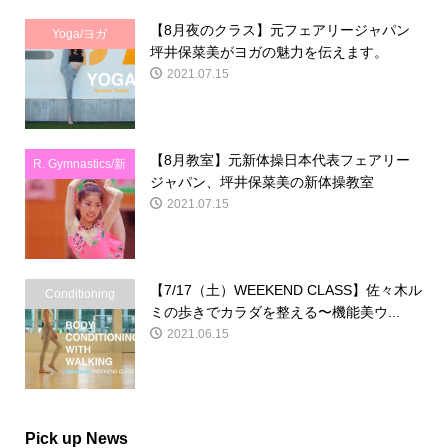
【8月夜のクラス】元フェアリージャパン
Yoga/ヨガ
坪井保菜美がヨガの魅力を伝えます。
2021.07.15
【8月教室】元新体操日本代表フェアリー
R. Gymnastics/新
ジャパン、坪井保菜美の新体操教室
体操
2021.07.15
【7/17（土）WEEKEND CLASS】佐々木ル
Conditioning
ミの歩きでカラダを整える〜機能美ウ...
2021.06.15
Pick up News