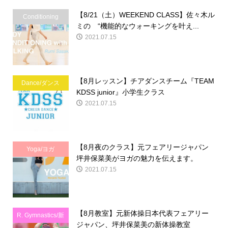
【8/21（土）WEEKEND CLASS】佐々木ル
Conditioning
ミの “機能的なウォーキングを叶え...
2021.07.15
【8月レッスン】チアダンスチーム『TEAM
Dance/ダンス
KDSS junior』小学生クラス
2021.07.15
【8月夜のクラス】元フェアリージャパン
Yoga/ヨガ
坪井保菜美がヨガの魅力を伝えます。
2021.07.15
【8月教室】元新体操日本代表フェアリー
R. Gymnastics/新
ジャパン、坪井保菜美の新体操教室